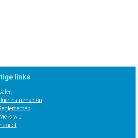
tige links
Galerij
Huur instrumenten
Reglementen
Wie is wie
Intranet