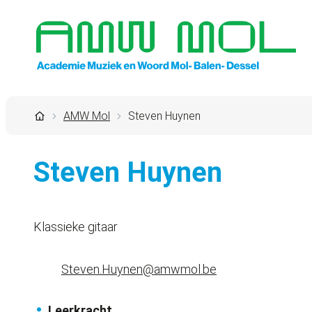
Naar inhoud
Academie Muziek en Woord Mol
Startpagina
AMW Mol
Steven Huynen
Steven Huynen
Klassieke gitaar
Contact
E-mail
Steven.Huynen
@
amwmol.be
Functies
Leerkracht