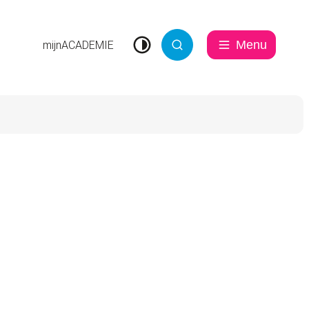
Menu
mijnACADEMIE
Hoog contrast
Zoek tonen / verbergen