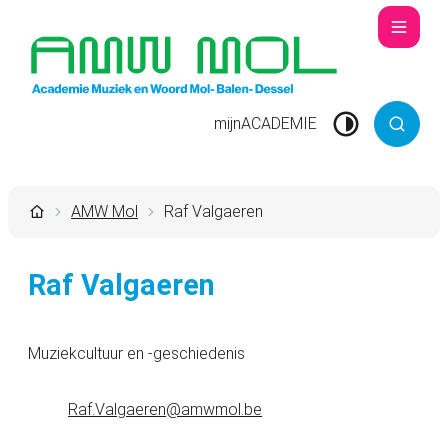
Naar inhoud
Menu
Academie Muziek en Woord Mol
mijnACADEMIE
Hoog contrast
Zoek to
Startpagina
AMW Mol
Raf Valgaeren
Raf Valgaeren
Muziekcultuur en -geschiedenis
Contact
E-mail
Raf.Valgaeren
@
amwmol.be
Functies