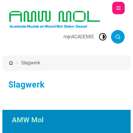
Naar inhoud
Menu
Academie Muziek en Woord Mol
mijnACADEMIE
Hoog contrast
Zoek to
Startpagina
Slagwerk
Slagwerk
Contact & openingsuren
AMW Mol