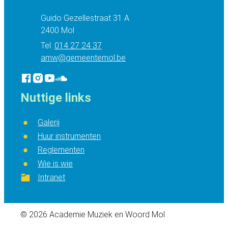
Adres
Guido Gezellestraat 31 A
,
2400
Mol
014 27 24 37
E-mail
amw
@
gemeentemol.be
Facebook
Instagram
YouTube
Soundcloud
AMW Mol
AMW Mol
AMW Mol
AMW Mol
Nuttige links
Galerij
Huur instrumenten
Reglementen
Wie is wie
Intranet
© 2026
Academie Muziek en Woord Mol